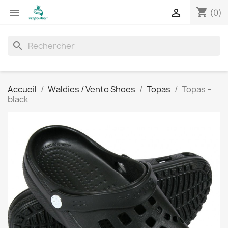
shopping_cart


(0)
search
Accueil
Waldies / Vento Shoes
Topas
Topas –
black