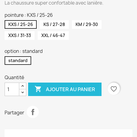
La chaussure super confortable avec lanière.
pointure : KXS / 25-26
KXS / 25-26
KS / 27-28
KM / 29-30
XXS / 31-33
XXL / 46-47
option : standard
standard
Quantité

favorite_border
AJOUTER AU PANIER
Partager