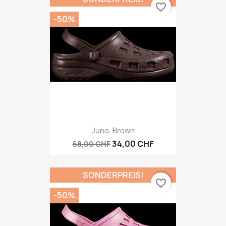
favorite_border
-50%
Juno, Brown
34,00 CHF
68,00 CHF
SONDERPREIS!
favorite_border
-50%