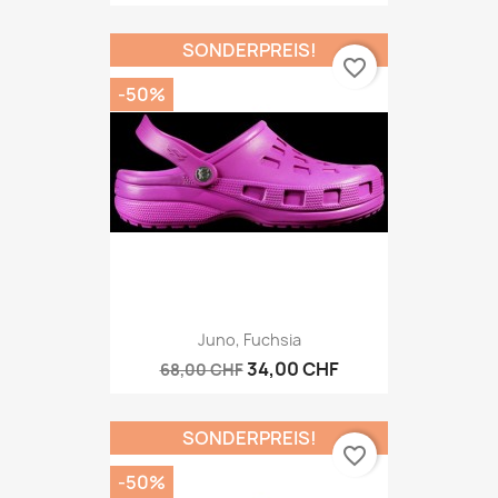
SONDERPREIS!
favorite_border
-50%
Juno, Fuchsia
34,00 CHF
68,00 CHF
SONDERPREIS!
favorite_border
-50%