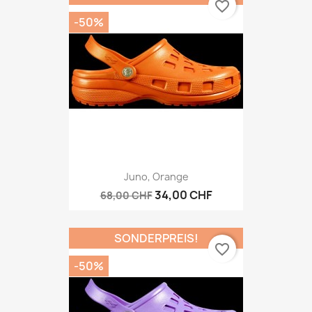
favorite_border
-50%
Juno, Orange
34,00 CHF
68,00 CHF
SONDERPREIS!
favorite_border
-50%