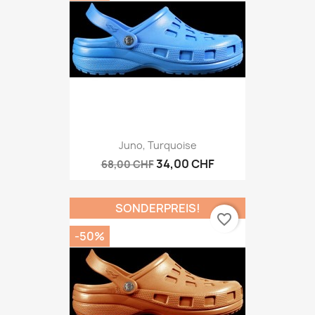
Juno, Turquoise
34,00 CHF
68,00 CHF
SONDERPREIS!
favorite_border
-50%