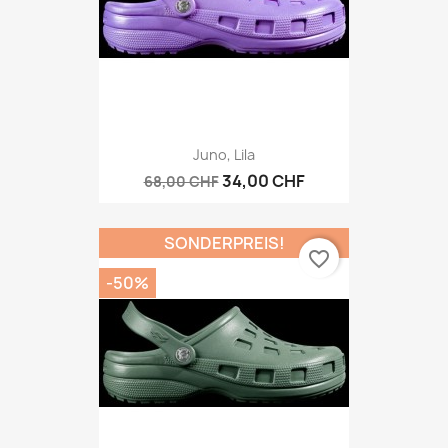
Juno, Lila
34,00 CHF
68,00 CHF
SONDERPREIS!
favorite_border
-50%