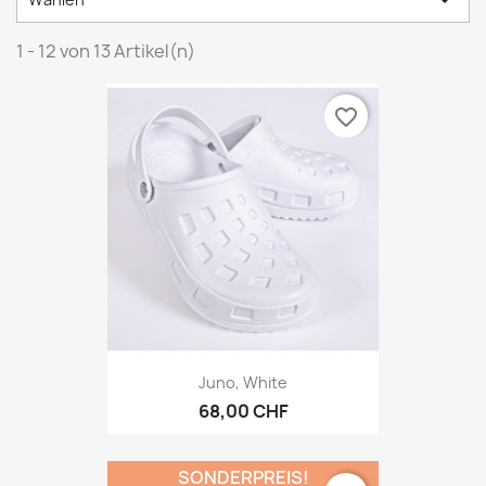

1 - 12 von 13 Artikel(n)
favorite_border
Juno, White
68,00 CHF
SONDERPREIS!