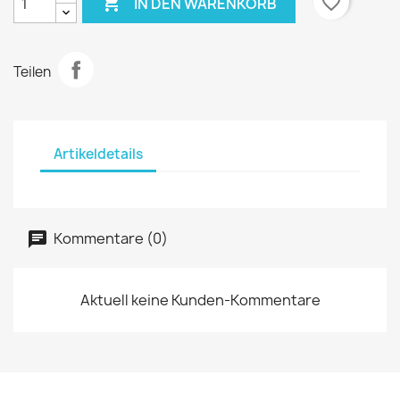

favorite_border
IN DEN WARENKORB
Teilen
Artikeldetails
Kommentare (0)
Aktuell keine Kunden-Kommentare