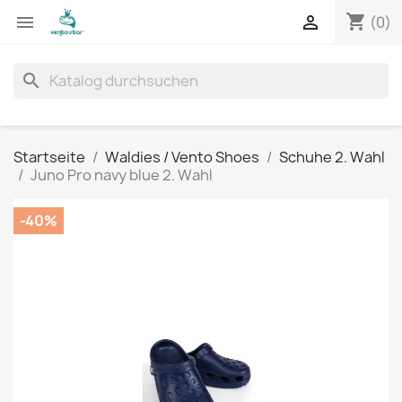
shopping_cart


(0)
search
Startseite
Waldies / Vento Shoes
Schuhe 2. Wahl
Juno Pro navy blue 2. Wahl
-40%