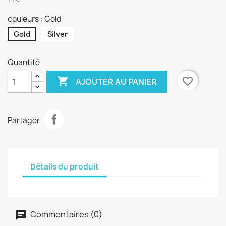
couleurs : Gold
Gold
Silver
Quantité

favorite_border
AJOUTER AU PANIER
Partager
Détails du produit
Commentaires (0)