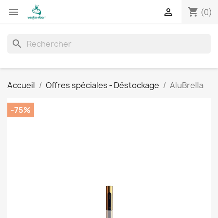
shopping_cart


(0)
search
Accueil
Offres spéciales - Déstockage
AluBrella
-75%