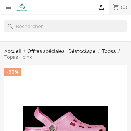
shopping_cart


(0)
search
Accueil
Offres spéciales - Déstockage
Topas
Topas – pink
-50%