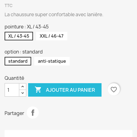
TTC
La chaussure super confortable avec lanière.
pointure : XL / 43-45
XL / 43-45
XXL / 46-47
option : standard
standard
anti-statique
Quantité

favorite_border
AJOUTER AU PANIER
Partager