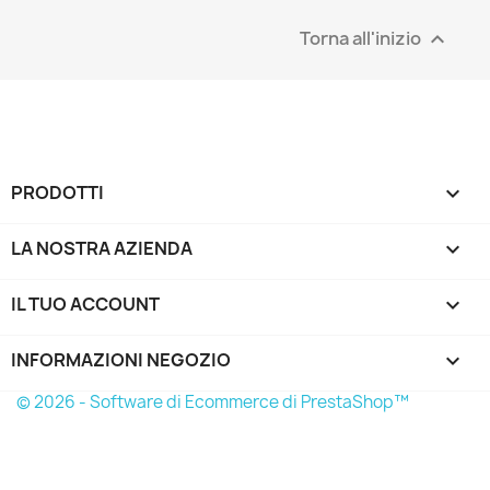
Torna all'inizio

PRODOTTI

LA NOSTRA AZIENDA

IL TUO ACCOUNT

INFORMAZIONI NEGOZIO
keyboard_arrow_down
© 2026 - Software di Ecommerce di PrestaShop™