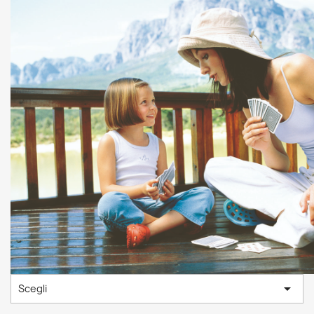

Scegli