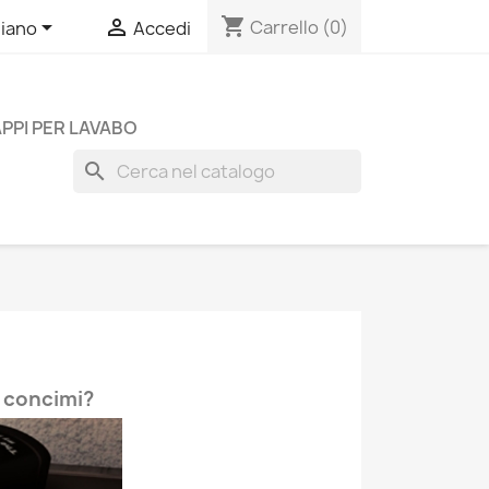
shopping_cart


Carrello
(0)
liano
Accedi
PPI PER LAVABO
search
i concimi?