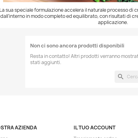
La sua speciale formulazione accelera il naturale processo di c
dall’interno in modo completo ed equilibrato, con risultati di cr
applicazione.
Non ci sono ancora prodotti disponibili
Resta in contatto! Altri prodotti verranno mostr
stati aggiunti.
search
OSTRA AZIENDA
IL TUO ACCOUNT